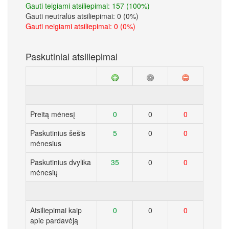
Gauti teigiami atsiliepimai: 157 (100%)
Gauti neutralūs atsiliepimai: 0 (0%)
Gauti neigiami atsiliepimai: 0 (0%)
Paskutiniai atsiliepimai
Preitą mėnesį
0
0
0
Paskutinius šešis
5
0
0
mėnesius
Paskutinius dvylika
35
0
0
mėnesių
Atsiliepimai kaip
0
0
0
apie pardavėją