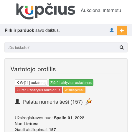
Aukcionai internetu
Pirk ir parduok
savo daiktus.
Vartotojo profilis
Grįžti į aukcioną
Žiūrėti aktyvius aukcionus
Žiūrėti uždarytus aukcionus
Atsiliepimai
Palata numeris šeši (157)
Užsiregistravęs nuo:
Spalio 01, 2022
Nuo
Lietuva
Gauti atsiliepimai:
157