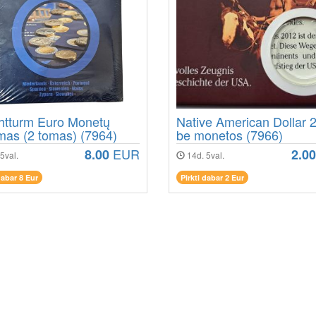
htturm Euro Monetų
Native American Dollar 
mas (2 tomas) (7964)
be monetos (7966)
EUR
8.00
2.00
5val.
14d. 5val.
dabar 8 Eur
Pirkti dabar 2 Eur