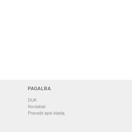
PAGALBA
DUK
Kontaktai
Pranešti apie klaidą