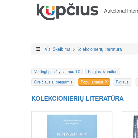
Aukcionai inter
Visi Skelbimai
>
Kolekcionierių literatūra
Vertingi pasiūlymai nuo 1€
Baigiasi šiandien
Greičiausiai baigiantis
Populiariausi
Pigiausi
KOLEKCIONIERIŲ LITERATŪRA