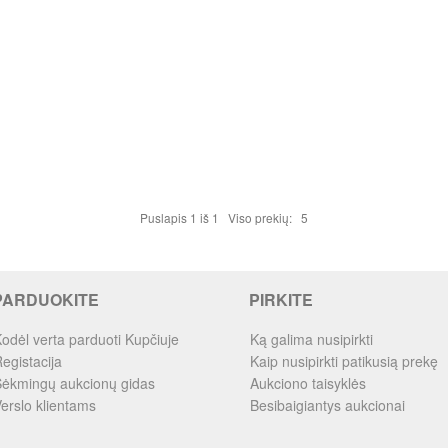
Puslapis 1 iš 1 Viso prekių: 5
PARDUOKITE
PIRKITE
odėl verta parduoti Kupčiuje
Ką galima nusipirkti
egistacija
Kaip nusipirkti patikusią prekę
ėkmingų aukcionų gidas
Aukciono taisyklės
erslo klientams
Besibaigiantys aukcionai