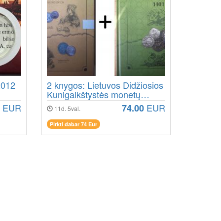
2012
2 knygos: Lietuvos Didžiosios
Kunigaikštystės monetų
katalogai.
EUR
EUR
74.00
11d. 5val.
Pirkti dabar 74 Eur