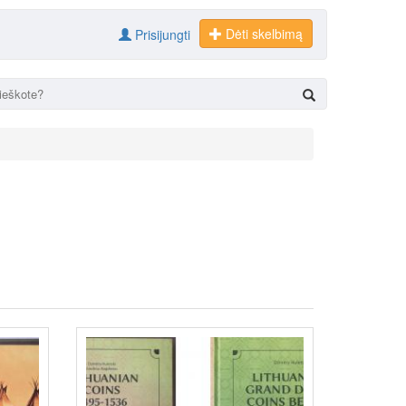
Dėti skelbimą
Prisijungti