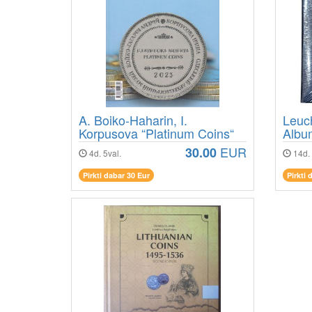
A. Boiko-Haharin, I.
Leuc
Korpusova “Platinum Coins“
Albu
EUR
30.00
4d. 5val.
14d. 
Pirkti dabar 30 Eur
Pirkti 