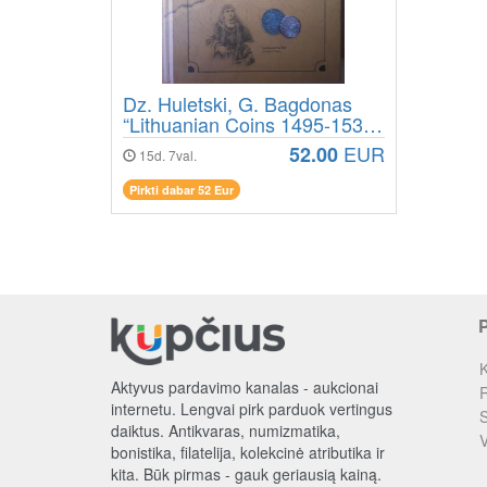
Dz. Huletski, G. Bagdonas
“Lithuanian Coins 1495-1536
Second Edition“
EUR
52.00
15d. 7val.
Pirkti dabar 52 Eur
K
Aktyvus pardavimo kanalas - aukcionai
R
internetu. Lengvai pirk parduok vertingus
S
daiktus. Antikvaras, numizmatika,
V
bonistika, filatelija, kolekcinė atributika ir
kita. Būk pirmas - gauk geriausią kainą.