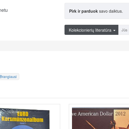
netu
Pirk ir parduok
savo daiktus.
Kolekcionierių literatūra
Brangiausi