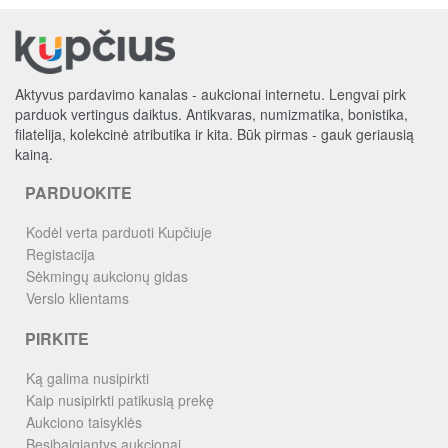
Aktyvus pardavimo kanalas - aukcionai internetu. Lengvai pirk
parduok vertingus daiktus. Antikvaras, numizmatika, bonistika,
filatelija, kolekcinė atributika ir kita. Būk pirmas - gauk geriausią
kainą.
PARDUOKITE
Kodėl verta parduoti Kupčiuje
Registacija
Sėkmingų aukcionų gidas
Verslo klientams
PIRKITE
Ką galima nusipirkti
Kaip nusipirkti patikusią prekę
Aukciono taisyklės
Besibaigiantys aukcionai