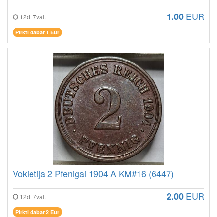
EUR
1.00
12d. 7val.
Pirkti dabar 1 Eur
Vokietija 2 Pfenigai 1904 A KM#16 (6447)
EUR
2.00
12d. 7val.
Pirkti dabar 2 Eur