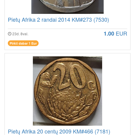
Pietų Afrika 2 randai 2014 KM#273 (7530)
EUR
1.00
23d. 8val.
Pirkti dabar 1 Eur
Pietų Afrika 20 centų 2009 KM#466 (7181)