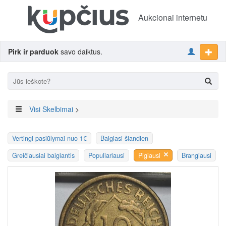
Aukcionai internetu
Pirk ir parduok
savo daiktus.
Visi Skelbimai
>
Vertingi pasiūlymai nuo 1€
Baigiasi šiandien
Greičiausiai baigiantis
Populiariausi
Pigiausi
Brangiausi