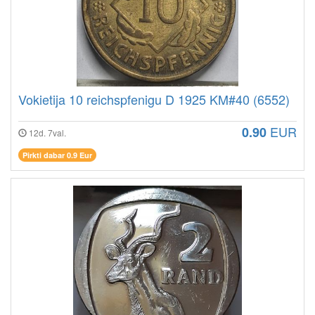
Vokietija 10 reichspfenigu D 1925 KM#40 (6552)
EUR
0.90
12d. 7val.
Pirkti dabar 0.9 Eur