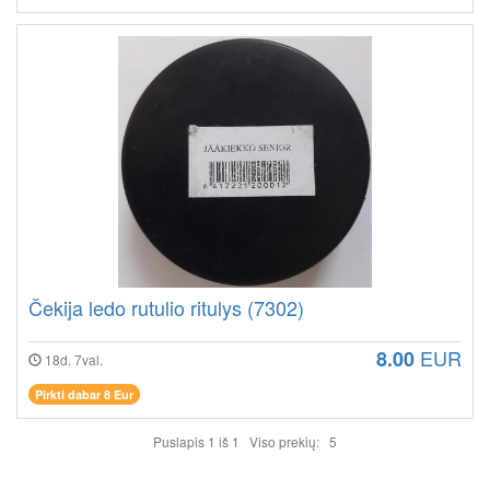
Čekija ledo rutulio ritulys (7302)
EUR
8.00
18d. 7val.
Pirkti dabar 8 Eur
Puslapis 1 iš 1 Viso prekių: 5