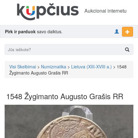
Aukcionai internetu
Pirk ir parduok
savo daiktus.
Visi Skelbimai
>
Numizmatika
>
Lietuva (XIII-XVIII a.)
> 1548
Žygimanto Augusto Grašis RR
1548 Žygimanto Augusto Grašis RR