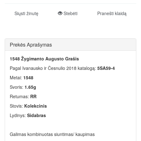
Siųsti žinutę
Stebėti
Pranešti klaidą
Prekės Aprašymas
1548 Žygimanto Augusto Grašis
Pagal Ivanausko ir Česnulio 2018 katalogą:
5SA59-4
Metai:
1548
Svoris:
1.65g
Retumas:
RR
Stovis:
Kolekcinis
Lydinys:
Sidabras
Galimas kombinuotas siuntimas/ kaupimas