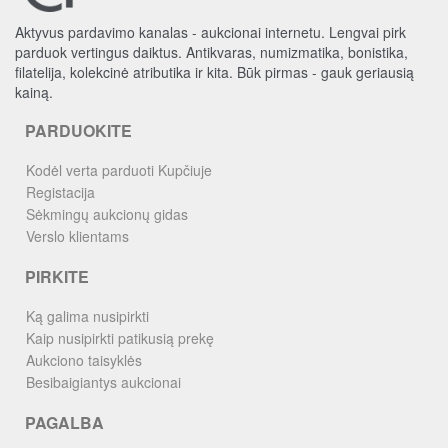
Aktyvus pardavimo kanalas - aukcionai internetu. Lengvai pirk
parduok vertingus daiktus. Antikvaras, numizmatika, bonistika,
filatelija, kolekcinė atributika ir kita. Būk pirmas - gauk geriausią
kainą.
PARDUOKITE
Kodėl verta parduoti Kupčiuje
Registacija
Sėkmingų aukcionų gidas
Verslo klientams
PIRKITE
Ką galima nusipirkti
Kaip nusipirkti patikusią prekę
Aukciono taisyklės
Besibaigiantys aukcionai
PAGALBA