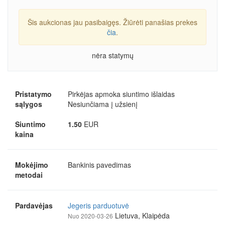
Šis aukcionas jau pasibaigęs. Žiūrėti panašias prekes
čia
.
nėra statymų
Pristatymo
Pirkėjas apmoka siuntimo išlaidas
sąlygos
Nesiunčiama į užsienį
Siuntimo
1.50
EUR
kaina
Mokėjimo
Bankinis pavedimas
metodai
Pardavėjas
Jegeris parduotuvė
Lietuva, Klaipėda
Nuo 2020-03-26