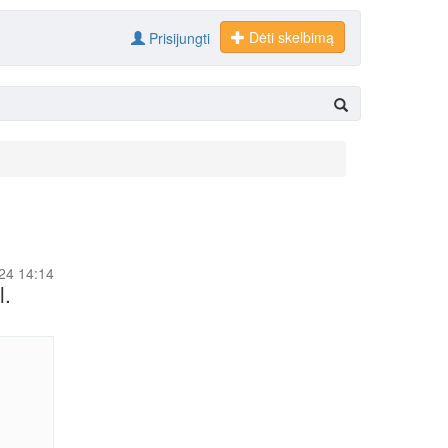
Dėti skelbimą
Prisijungti
-24 14:14
l.