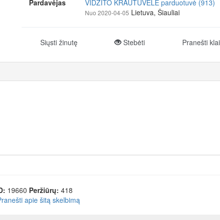
Pardavėjas
VIDŽITO KRAUTUVĖLĖ parduotuvė (913)
Lietuva, Šiauliai
Nuo 2020-04-05
Siųsti žinutę
Stebėti
Pranešti kla
D:
19660
Peržiūrų:
418
Pranešti apie šitą skelbimą