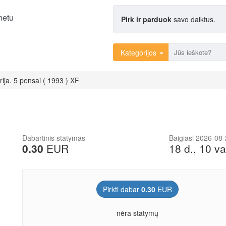
netu
Pirk ir parduok
savo daiktus.
Kategorijos
rija. 5 pensai ( 1993 ) XF
Dabartinis statymas
Baigiasi 2026-08
0.30
EUR
18 d., 10 va
Pirkti dabar
0.30
EUR
nėra statymų