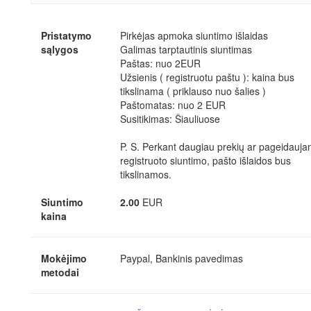
Pristatymo
Pirkėjas apmoka siuntimo išlaidas
sąlygos
Galimas tarptautinis siuntimas
Paštas: nuo 2EUR
Užsienis ( registruotu paštu ): kaina bus
tikslinama ( priklauso nuo šalies )
Paštomatas: nuo 2 EUR
Susitikimas: Šiauliuose
P. S. Perkant daugiau prekių ar pageidauja
registruoto siuntimo, pašto išlaidos bus
tikslinamos.
Siuntimo
2.00
EUR
kaina
Mokėjimo
Paypal, Bankinis pavedimas
metodai