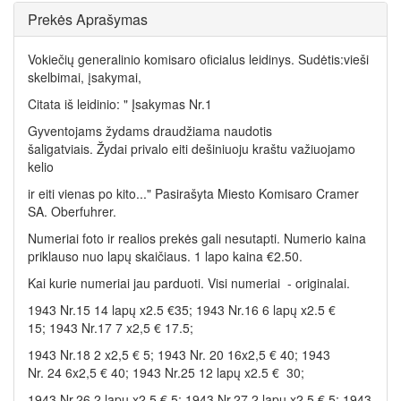
Prekės Aprašymas
Vokiečių generalinio komisaro oficialus leidinys. Sudėtis:vieši
skelbimai, įsakymai,
Citata iš leidinio: " Įsakymas Nr.1
Gyventojams žydams draudžiama naudotis
šaligatviais. Žydai privalo eiti dešiniuoju kraštu važiuojamo
kelio
ir eiti vienas po kito..." Pasirašyta Miesto Komisaro Cramer
SA. Oberfuhrer.
Numeriai foto ir realios prekės gali nesutapti. Numerio kaina
priklauso nuo lapų skaičiaus. 1 lapo kaina €2.50.
Kai kurie numeriai jau parduoti. Visi numeriai - originalai.
1943 Nr.15 14 lapų x2.5 €35; 1943 Nr.16 6 lapų x2.5 €
15; 1943 Nr.17 7 x2,5 € 17.5;
1943 Nr.18 2 x2,5 € 5; 1943 Nr. 20 16x2,5 € 40; 1943
Nr. 24 6x2,5 € 40; 1943 Nr.25 12 lapų x2.5 € 30;
1943 Nr.26 2 lapų x2.5 € 5; 1943 Nr.27 2 lapų x2.5 € 5; 1943