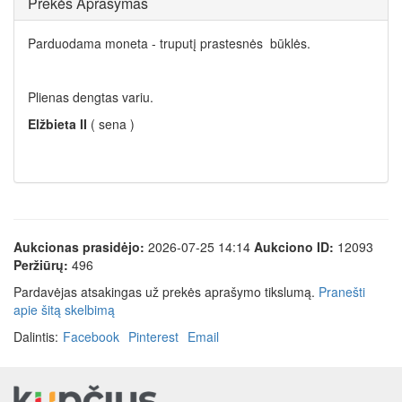
Prekės Aprašymas
Parduodama moneta - truputį prastesnės būklės.
Plienas dengtas variu.
Elžbieta II
( sena )
Aukcionas prasidėjo:
2026-07-25 14:14
Aukciono ID:
12093
Peržiūrų:
496
Pardavėjas atsakingas už prekės aprašymo tikslumą.
Pranešti
apie šitą skelbimą
Dalintis:
Facebook
Pinterest
Email