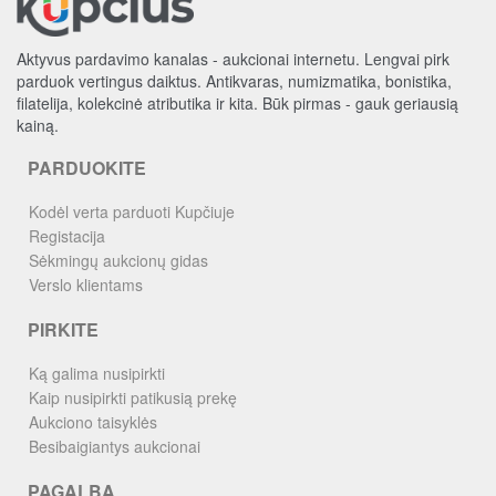
Aktyvus pardavimo kanalas - aukcionai internetu. Lengvai pirk
parduok vertingus daiktus. Antikvaras, numizmatika, bonistika,
filatelija, kolekcinė atributika ir kita. Būk pirmas - gauk geriausią
kainą.
PARDUOKITE
Kodėl verta parduoti Kupčiuje
Registacija
Sėkmingų aukcionų gidas
Verslo klientams
PIRKITE
Ką galima nusipirkti
Kaip nusipirkti patikusią prekę
Aukciono taisyklės
Besibaigiantys aukcionai
PAGALBA