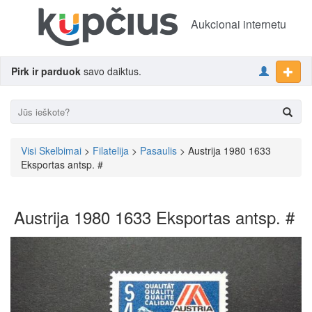
Aukcionai internetu
Pirk ir parduok
savo daiktus.
Visi Skelbimai
>
Filatelija
>
Pasaulis
> Austrija 1980 1633
Eksportas antsp. #
Austrija 1980 1633 Eksportas antsp. #