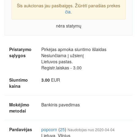
Šis aukcionas jau pasibaigęs. Žiūrėti panašias prekes
čia
.
nėra statymų
Pristatymo
Pirkėjas apmoka siuntimo išlaidas
sąlygos
Nesiunčiama į užsienį
Lietuvos pastas.
Registr.laiskas - 3.00
Siuntimo
3.00
EUR
kaina
Mokėjimo
Bankinis pavedimas
metodai
Pardavėjas
popcorn
(
25
)
Naudotojas nuo 2020-04-04
Lietuva, Vilnius