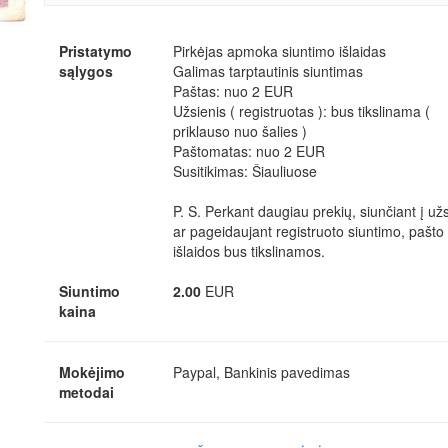
Pristatymo
Pirkėjas apmoka siuntimo išlaidas
sąlygos
Galimas tarptautinis siuntimas
Paštas: nuo 2 EUR
Užsienis ( registruotas ): bus tikslinama (
priklauso nuo šalies )
Paštomatas: nuo 2 EUR
Susitikimas: Šiauliuose
P. S. Perkant daugiau prekių, siunčiant į už
ar pageidaujant registruoto siuntimo, pašto
išlaidos bus tikslinamos.
Siuntimo
2.00
EUR
kaina
Mokėjimo
Paypal, Bankinis pavedimas
metodai