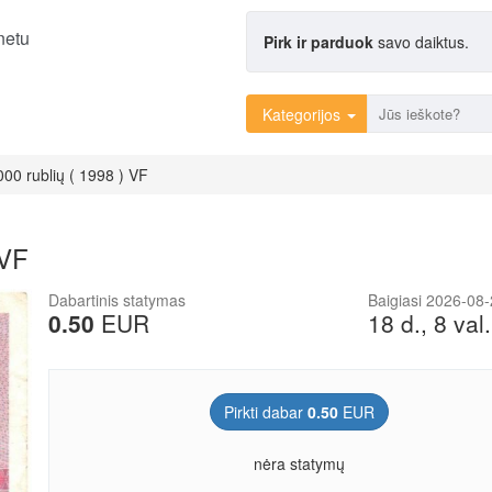
netu
Pirk ir parduok
savo daiktus.
Kategorijos
000 rublių ( 1998 ) VF
 VF
Dabartinis statymas
Baigiasi 2026-08
0.50
EUR
18 d., 8 val.
Pirkti dabar
0.50
EUR
nėra statymų