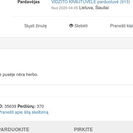
Pardavėjas
VIDŽITO KRAUTUVĖLĖ parduotuvė (913)
Lietuva, Šiauliai
Nuo 2020-04-05
Siųsti žinutę
Stebėti
Pranešti kla
e pusėje nėra herbo.
D:
35639
Peržiūrų:
370
Pranešti apie šitą skelbimą
PARDUOKITE
PIRKITE