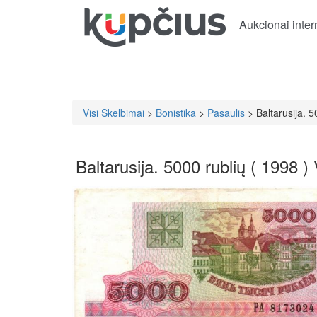
Aukcionai inter
Visi Skelbimai
>
Bonistika
>
Pasaulis
> Baltarusija. 5
Baltarusija. 5000 rublių ( 1998 )