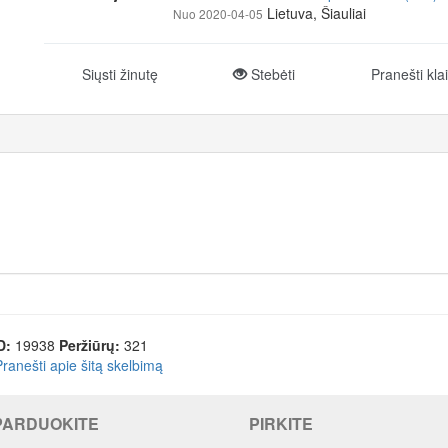
Lietuva, Šiauliai
Nuo 2020-04-05
Siųsti žinutę
Stebėti
Pranešti kla
D:
19938
Peržiūrų:
321
Pranešti apie šitą skelbimą
PARDUOKITE
PIRKITE