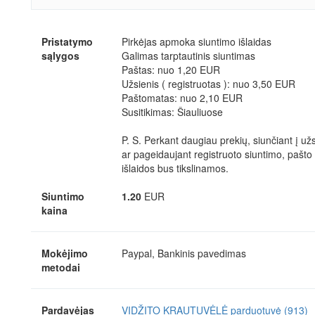
Pristatymo
Pirkėjas apmoka siuntimo išlaidas
sąlygos
Galimas tarptautinis siuntimas
Paštas: nuo 1,20 EUR
Užsienis ( registruotas ): nuo 3,50 EUR
Paštomatas: nuo 2,10 EUR
Susitikimas: Šiauliuose
P. S. Perkant daugiau prekių, siunčiant į už
ar pageidaujant registruoto siuntimo, pašto
išlaidos bus tikslinamos.
Siuntimo
1.20
EUR
kaina
Mokėjimo
Paypal, Bankinis pavedimas
metodai
Pardavėjas
VIDŽITO KRAUTUVĖLĖ parduotuvė (913)