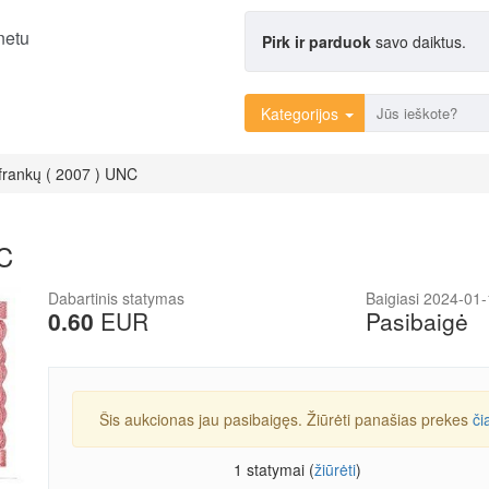
netu
Pirk ir parduok
savo daiktus.
Kategorijos
frankų ( 2007 ) UNC
NC
Dabartinis statymas
Baigiasi 2024-01
0.60
EUR
Pasibaigė
Šis aukcionas jau pasibaigęs. Žiūrėti panašias prekes
či
1 statymai (
žiūrėti
)