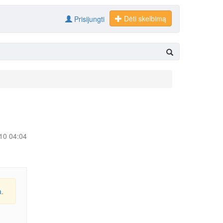
Dėti skelbimą
Prisijungti
-10 04:04
a
.