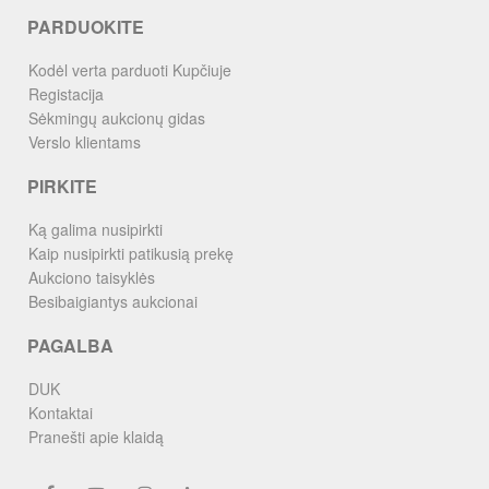
PARDUOKITE
Kodėl verta parduoti Kupčiuje
Registacija
Sėkmingų aukcionų gidas
Verslo klientams
PIRKITE
Ką galima nusipirkti
Kaip nusipirkti patikusią prekę
Aukciono taisyklės
Besibaigiantys aukcionai
PAGALBA
DUK
Kontaktai
Pranešti apie klaidą