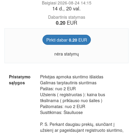
Baigiasi 2026-08-24 14:15
14 d., 20 val.
Dabartinis statymas
0.20
EUR
Pirkti dabar
0.20
EUR
nėra statymų
Pristatymo
Pirkėjas apmoka siuntimo išlaidas
sąlygos
Galimas tarptautinis siuntimas
Paštas: nuo 2 EUR
Užsienis ( registruotas ): kaina bus
tikslinama ( priklauso nuo šalies )
Paštomatas: nuo 2 EUR
Susitikimas: Šiauliuose
P. S. Perkant daugiau prekių, siunčiant į
užsienį ar pageidaujant registruoto siuntimo,