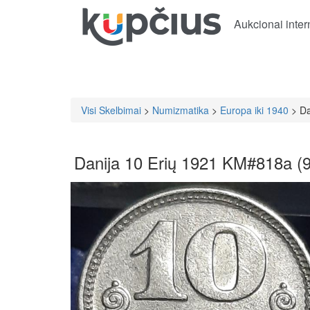
Aukcionai inter
Visi Skelbimai
>
Numizmatika
>
Europa iki 1940
> Da
Danija 10 Erių 1921 KM#818a (