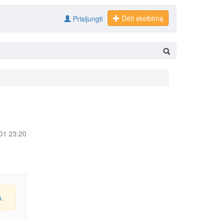
Dėti skelbimą
Prisijungti
-01 23:20
a
.