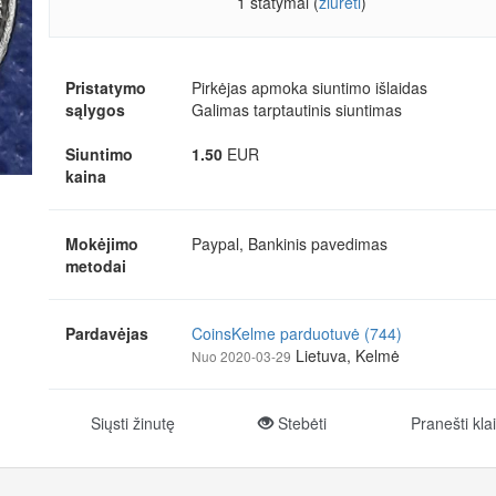
1 statymai (
žiūrėti
)
Pristatymo
Pirkėjas apmoka siuntimo išlaidas
sąlygos
Galimas tarptautinis siuntimas
Siuntimo
1.50
EUR
kaina
Mokėjimo
Paypal, Bankinis pavedimas
metodai
Pardavėjas
CoinsKelme parduotuvė (744)
Lietuva, Kelmė
Nuo 2020-03-29
Siųsti žinutę
Stebėti
Pranešti kla