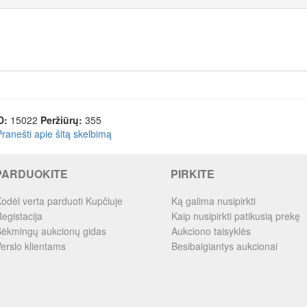
D:
15022
Peržiūrų:
355
Pranešti apie šitą skelbimą
PARDUOKITE
PIRKITE
odėl verta parduoti Kupčiuje
Ką galima nusipirkti
egistacija
Kaip nusipirkti patikusią prekę
ėkmingų aukcionų gidas
Aukciono taisyklės
erslo klientams
Besibaigiantys aukcionai