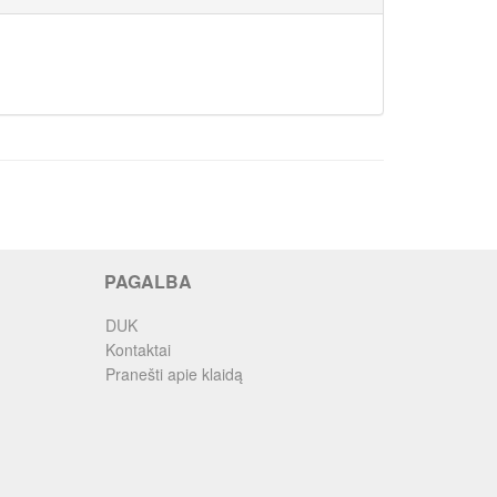
PAGALBA
DUK
Kontaktai
Pranešti apie klaidą