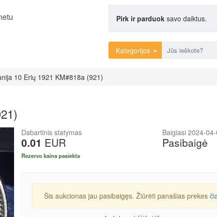
netu
Pirk ir parduok
savo daiktus.
Kategorijos
nija 10 Erių 1921 KM#818a (921)
921)
Dabartinis statymas
Baigiasi 2024-04
0.01
EUR
Pasibaigė
Rezervo kaina pasiekta
Šis aukcionas jau pasibaigęs. Žiūrėti panašias prekes
či