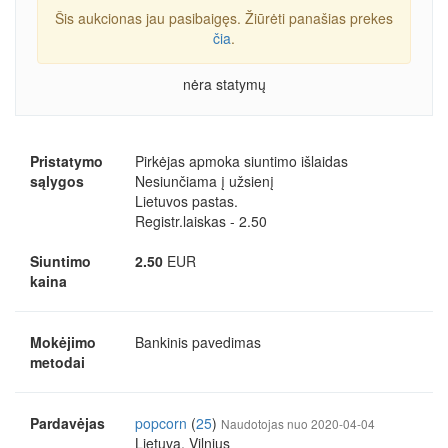
Šis aukcionas jau pasibaigęs. Žiūrėti panašias prekes
čia
.
nėra statymų
Pristatymo
Pirkėjas apmoka siuntimo išlaidas
sąlygos
Nesiunčiama į užsienį
Lietuvos pastas.
Registr.laiskas - 2.50
Siuntimo
2.50
EUR
kaina
Mokėjimo
Bankinis pavedimas
metodai
Pardavėjas
popcorn
(
25
)
Naudotojas nuo 2020-04-04
Lietuva, Vilnius