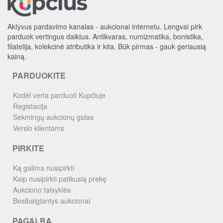
Aktyvus pardavimo kanalas - aukcionai internetu. Lengvai pirk
parduok vertingus daiktus. Antikvaras, numizmatika, bonistika,
filatelija, kolekcinė atributika ir kita. Būk pirmas - gauk geriausią
kainą.
PARDUOKITE
Kodėl verta parduoti Kupčiuje
Registacija
Sėkmingų aukcionų gidas
Verslo klientams
PIRKITE
Ką galima nusipirkti
Kaip nusipirkti patikusią prekę
Aukciono taisyklės
Besibaigiantys aukcionai
PAGALBA