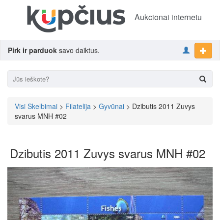
Aukcionai internetu
Pirk ir parduok
savo daiktus.
Visi Skelbimai
>
Filatelija
>
Gyvūnai
> Dzibutis 2011 Zuvys
svarus MNH #02
Dzibutis 2011 Zuvys svarus MNH #02