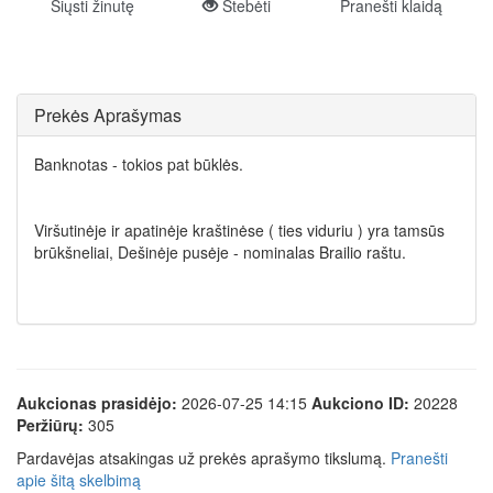
Siųsti žinutę
Stebėti
Pranešti klaidą
Prekės Aprašymas
Banknotas - tokios pat būklės.
Viršutinėje ir apatinėje kraštinėse ( ties viduriu ) yra tamsūs
brūkšneliai, Dešinėje pusėje - nominalas Brailio raštu.
Aukcionas prasidėjo:
2026-07-25 14:15
Aukciono ID:
20228
Peržiūrų:
305
Pardavėjas atsakingas už prekės aprašymo tikslumą.
Pranešti
apie šitą skelbimą