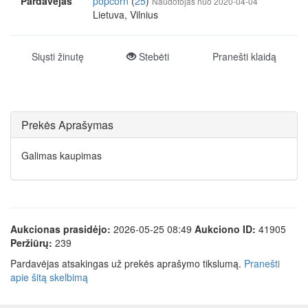
Pardavėjas
popcorn
(
25
)
Naudotojas nuo 2020-04-04
Lietuva, Vilnius
Siųsti žinutę
Stebėti
Pranešti klaidą
Prekės Aprašymas
Galimas kaupimas
Aukcionas prasidėjo:
2026-05-25 08:49
Aukciono ID:
41905
Peržiūrų:
239
Pardavėjas atsakingas už prekės aprašymo tikslumą.
Pranešti
apie šitą skelbimą