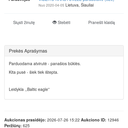
Lietuva, Šiauliai
Nuo 2020-04-05
Siųsti žinutę
Stebėti
Pranešti klaidą
Prekės Aprašymas
Parduodama atvirutė - panašios būklės.
Kita pusė - šiek tiek ištepta.
Leidykla ,,Baltic eagle''
Aukcionas prasidėjo:
2026-07-26 15:22
Aukciono ID:
12946
Peržiūrų:
625