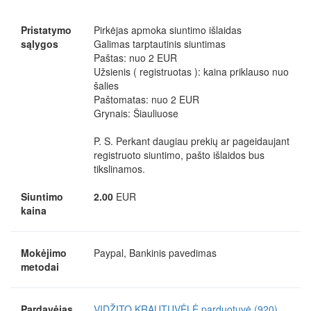
Pristatymo
Pirkėjas apmoka siuntimo išlaidas
sąlygos
Galimas tarptautinis siuntimas
Paštas: nuo 2 EUR
Užsienis ( registruotas ): kaina priklauso nuo
šalies
Paštomatas: nuo 2 EUR
Grynais: Šiauliuose
P. S. Perkant daugiau prekių ar pageidaujant
registruoto siuntimo, pašto išlaidos bus
tikslinamos.
Siuntimo
2.00
EUR
kaina
Mokėjimo
Paypal, Bankinis pavedimas
metodai
Pardavėjas
VIDŽITO KRAUTUVĖLĖ parduotuvė (920)