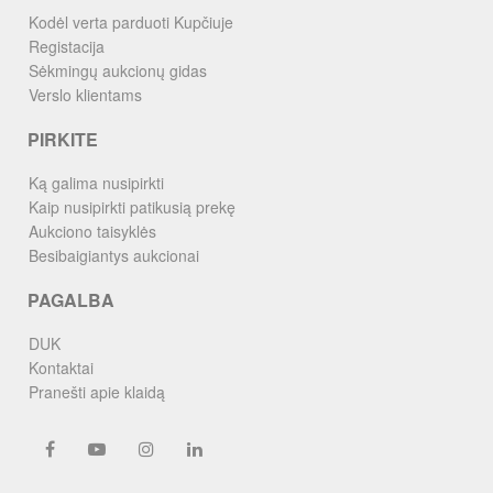
Kodėl verta parduoti Kupčiuje
Registacija
Sėkmingų aukcionų gidas
Verslo klientams
PIRKITE
Ką galima nusipirkti
Kaip nusipirkti patikusią prekę
Aukciono taisyklės
Besibaigiantys aukcionai
PAGALBA
DUK
Kontaktai
Pranešti apie klaidą