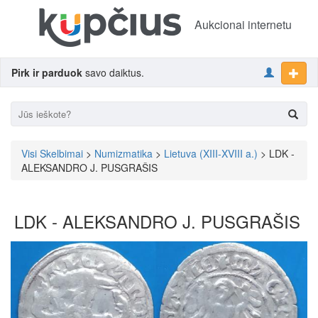
Aukcionai internetu
Pirk ir parduok
savo daiktus.
Visi Skelbimai
>
Numizmatika
>
Lietuva (XIII-XVIII a.)
> LDK -
ALEKSANDRO J. PUSGRAŠIS
LDK - ALEKSANDRO J. PUSGRAŠIS