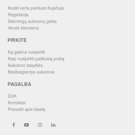
Kodėl verta parduoti Kupčiuje
Registacija
Sėkmingų aukcionų gidas
Verslo klientams
PIRKITE
Ką galima nusipirkti
Kaip nusipirkti patikusią prekę
Aukciono taisyklės
Besibaigiantys aukcionai
PAGALBA
DUK
Kontaktai
Pranešti apie klaidą