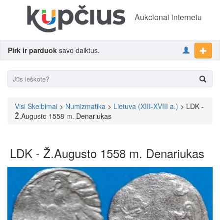
Aukcionai internetu
Pirk ir parduok
savo daiktus.
Visi Skelbimai
>
Numizmatika
>
Lietuva (XIII-XVIII a.)
> LDK -
Ž.Augusto 1558 m. Denariukas
LDK - Ž.Augusto 1558 m. Denariukas