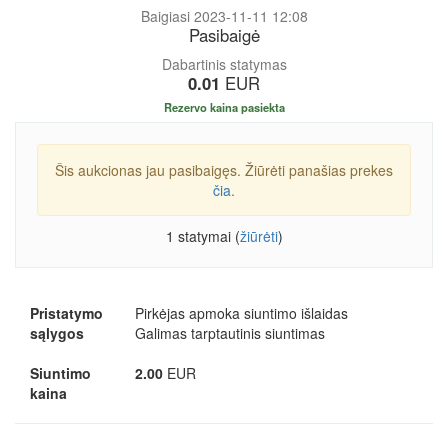
Baigiasi 2023-11-11 12:08
Pasibaigė
Dabartinis statymas
0.01
EUR
Rezervo kaina pasiekta
Šis aukcionas jau pasibaigęs. Žiūrėti panašias prekes
čia
.
1 statymai (
žiūrėti
)
Pristatymo
Pirkėjas apmoka siuntimo išlaidas
sąlygos
Galimas tarptautinis siuntimas
Siuntimo
2.00
EUR
kaina