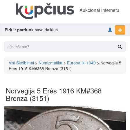
Aukcionai internetu
Pirk ir parduok
savo daiktus.
Visi Skelbimai
>
Numizmatika
>
Europa iki 1940
> Norvegija 5
Erės 1916 KM#368 Bronza (3151)
Norvegija 5 Erės 1916 KM#368
Bronza (3151)