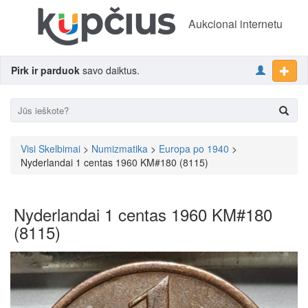
Aukcionai internetu
Pirk ir parduok
savo daiktus.
Visi Skelbimai
>
Numizmatika
>
Europa po 1940
>
Nyderlandai 1 centas 1960 KM#180 (8115)
Nyderlandai 1 centas 1960 KM#180
(8115)