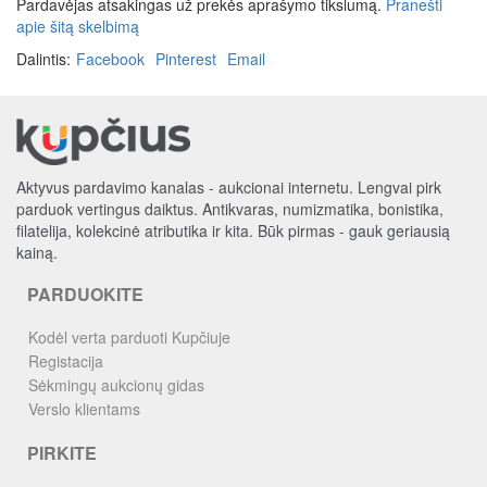
Pardavėjas atsakingas už prekės aprašymo tikslumą.
Pranešti
apie šitą skelbimą
Dalintis:
Facebook
Pinterest
Email
Aktyvus pardavimo kanalas - aukcionai internetu. Lengvai pirk
parduok vertingus daiktus. Antikvaras, numizmatika, bonistika,
filatelija, kolekcinė atributika ir kita. Būk pirmas - gauk geriausią
kainą.
PARDUOKITE
Kodėl verta parduoti Kupčiuje
Registacija
Sėkmingų aukcionų gidas
Verslo klientams
PIRKITE