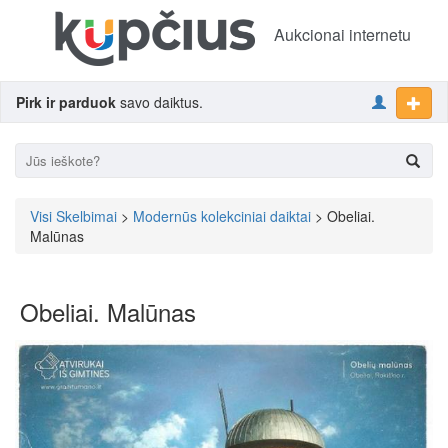
Aukcionai internetu
Pirk ir parduok
savo daiktus.
Visi Skelbimai
>
Modernūs kolekciniai daiktai
> Obeliai.
Malūnas
Obeliai. Malūnas