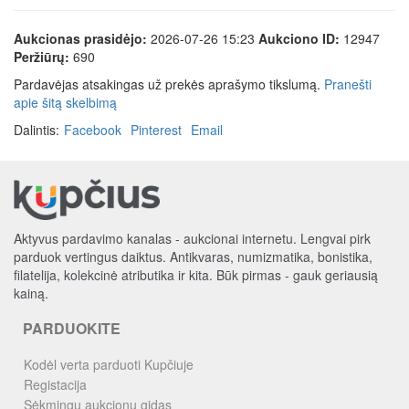
Aukcionas prasidėjo:
2026-07-26 15:23
Aukciono ID:
12947
Peržiūrų:
690
Pardavėjas atsakingas už prekės aprašymo tikslumą.
Pranešti
apie šitą skelbimą
Dalintis:
Facebook
Pinterest
Email
Aktyvus pardavimo kanalas - aukcionai internetu. Lengvai pirk
parduok vertingus daiktus. Antikvaras, numizmatika, bonistika,
filatelija, kolekcinė atributika ir kita. Būk pirmas - gauk geriausią
kainą.
PARDUOKITE
Kodėl verta parduoti Kupčiuje
Registacija
Sėkmingų aukcionų gidas