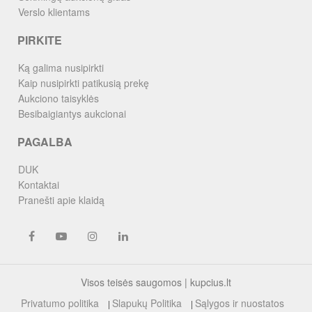
Verslo klientams
PIRKITE
Ką galima nusipirkti
Kaip nusipirkti patikusią prekę
Aukciono taisyklės
Besibaigiantys aukcionai
PAGALBA
DUK
Kontaktai
Pranešti apie klaidą
Visos teisės saugomos | kupcius.lt
Privatumo politika
Slapukų Politika
Sąlygos ir nuostatos
|
|