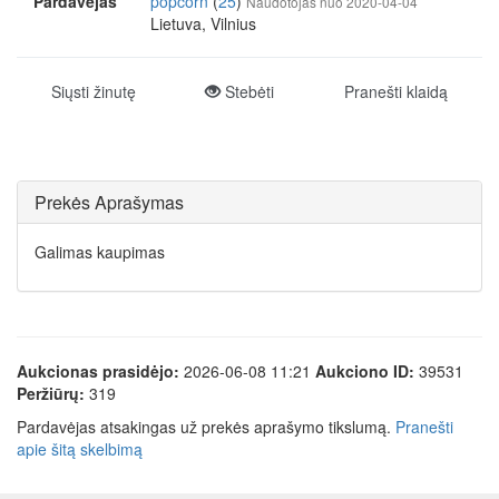
Pardavėjas
popcorn
(
25
)
Naudotojas nuo 2020-04-04
Lietuva, Vilnius
Siųsti žinutę
Stebėti
Pranešti klaidą
Prekės Aprašymas
Galimas kaupimas
Aukcionas prasidėjo:
2026-06-08 11:21
Aukciono ID:
39531
Peržiūrų:
319
Pardavėjas atsakingas už prekės aprašymo tikslumą.
Pranešti
apie šitą skelbimą