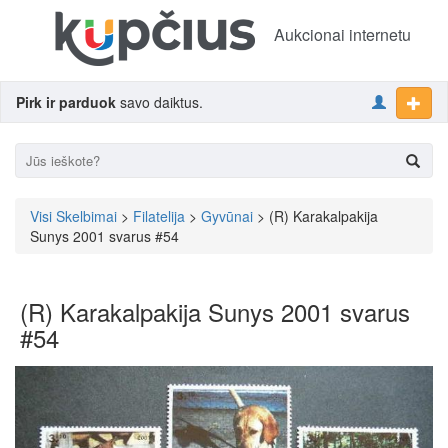
Aukcionai internetu
Pirk ir parduok
savo daiktus.
Visi Skelbimai
>
Filatelija
>
Gyvūnai
> (R) Karakalpakija
Sunys 2001 svarus #54
(R) Karakalpakija Sunys 2001 svarus
#54