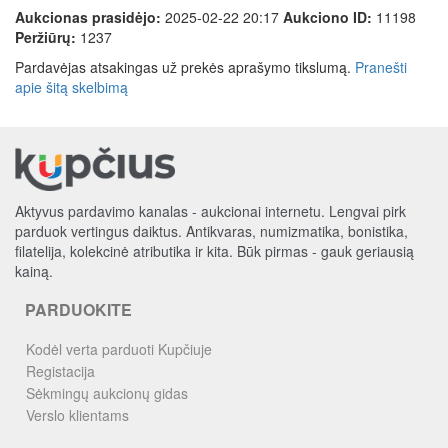
Aukcionas prasidėjo:
2025-02-22 20:17
Aukciono ID:
11198
Peržiūrų:
1237
Pardavėjas atsakingas už prekės aprašymo tikslumą.
Pranešti
apie šitą skelbimą
Aktyvus pardavimo kanalas - aukcionai internetu. Lengvai pirk
parduok vertingus daiktus. Antikvaras, numizmatika, bonistika,
filatelija, kolekcinė atributika ir kita. Būk pirmas - gauk geriausią
kainą.
PARDUOKITE
Kodėl verta parduoti Kupčiuje
Registacija
Sėkmingų aukcionų gidas
Verslo klientams