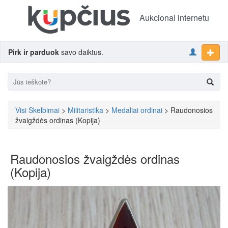
Aukcionai internetu
Pirk ir parduok
savo daiktus.
Visi Skelbimai
>
Militaristika
>
Medaliai ordinai
> Raudonosios
žvaigždės ordinas (Kopija)
Raudonosios žvaigždės ordinas
(Kopija)