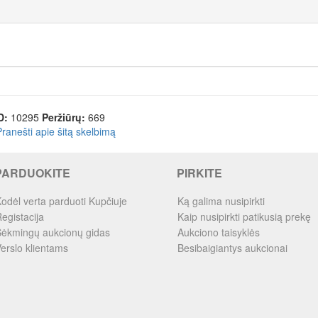
D:
10295
Peržiūrų:
669
Pranešti apie šitą skelbimą
PARDUOKITE
PIRKITE
odėl verta parduoti Kupčiuje
Ką galima nusipirkti
egistacija
Kaip nusipirkti patikusią prekę
ėkmingų aukcionų gidas
Aukciono taisyklės
erslo klientams
Besibaigiantys aukcionai