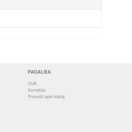
PAGALBA
DUK
Kontaktai
Pranešti apie klaidą