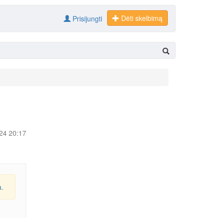
Dėti skelbimą
Prisijungti
-24 20:17
a
.