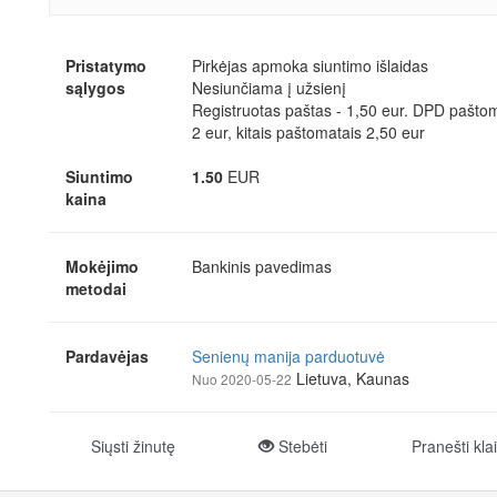
Pristatymo
Pirkėjas apmoka siuntimo išlaidas
sąlygos
Nesiunčiama į užsienį
Registruotas paštas - 1,50 eur. DPD pašto
2 eur, kitais paštomatais 2,50 eur
Siuntimo
1.50
EUR
kaina
Mokėjimo
Bankinis pavedimas
metodai
Pardavėjas
Senienų manija parduotuvė
Lietuva, Kaunas
Nuo 2020-05-22
Siųsti žinutę
Stebėti
Pranešti kla