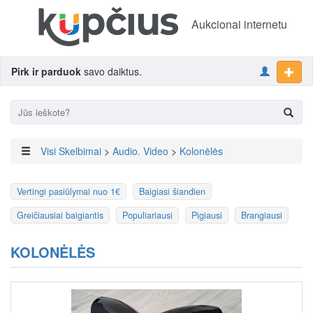
Aukcionai internetu
Pirk ir parduok
savo daiktus.
Visi Skelbimai
>
Audio. Video
>
Kolonėlės
Vertingi pasiūlymai nuo 1€
Baigiasi šiandien
Greičiausiai baigiantis
Populiariausi
Pigiausi
Brangiausi
KOLONĖLĖS