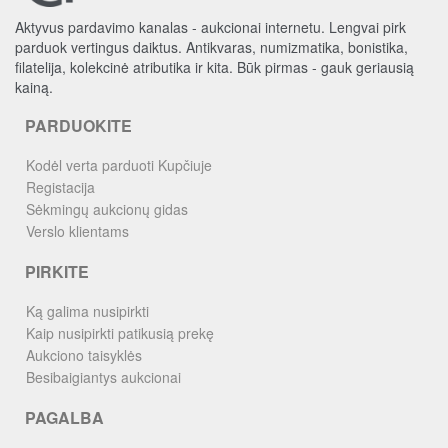
Aktyvus pardavimo kanalas - aukcionai internetu. Lengvai pirk
parduok vertingus daiktus. Antikvaras, numizmatika, bonistika,
filatelija, kolekcinė atributika ir kita. Būk pirmas - gauk geriausią
kainą.
PARDUOKITE
Kodėl verta parduoti Kupčiuje
Registacija
Sėkmingų aukcionų gidas
Verslo klientams
PIRKITE
Ką galima nusipirkti
Kaip nusipirkti patikusią prekę
Aukciono taisyklės
Besibaigiantys aukcionai
PAGALBA