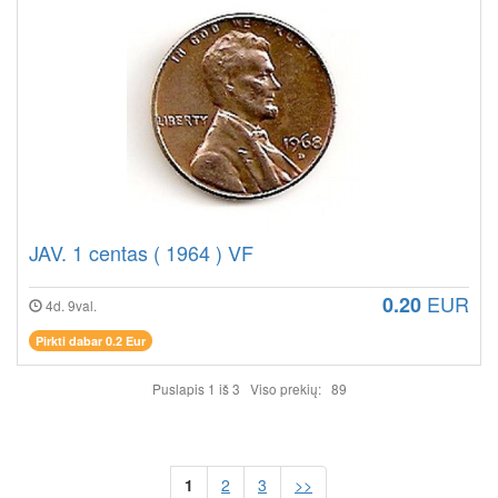
JAV. 1 centas ( 1964 ) VF
EUR
0.20
4d. 9val.
Pirkti dabar 0.2 Eur
Puslapis 1 iš 3 Viso prekių: 89
1
2
3
>>