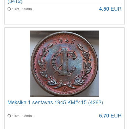
(3412)
EUR
4.50
10val. 13min.
Meksika 1 sentavas 1945 KM#415 (4262)
EUR
5.70
10val. 13min.