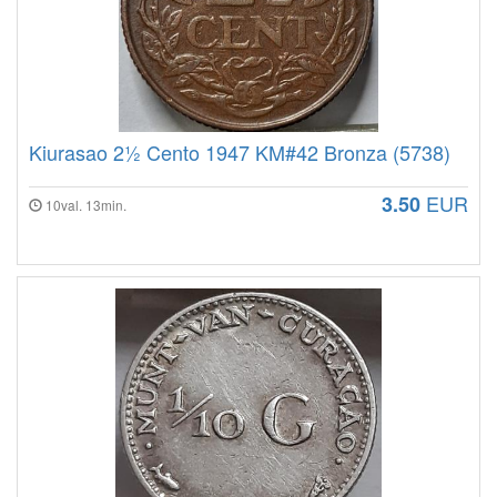
Kiurasao 2½ Cento 1947 KM#42 Bronza (5738)
EUR
3.50
10val. 13min.