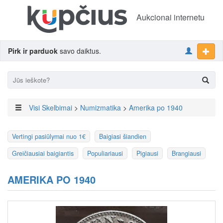
Aukcionai internetu
Pirk ir parduok
savo daiktus.
Visi Skelbimai
>
Numizmatika
>
Amerika po 1940
Vertingi pasiūlymai nuo 1€
Baigiasi šiandien
Greičiausiai baigiantis
Populiariausi
Pigiausi
Brangiausi
AMERIKA PO 1940