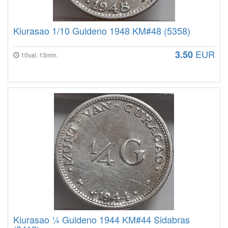
Kiurasao 1/10 Guldeno 1948 KM#48 (5358)
EUR
3.50
10val. 13min.
Kiurasao ¼ Guldeno 1944 KM#44 Sidabras