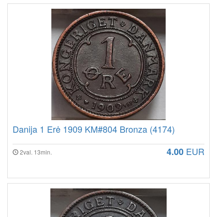
Danija 1 Erė 1909 KM#804 Bronza (4174)
EUR
4.00
2val. 13min.