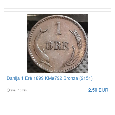
Danija 1 Erė 1899 KM#792 Bronza (2151)
EUR
2.50
2val. 13min.