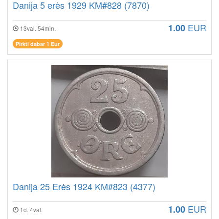
Danija 5 erės 1929 KM#828 (7870)
EUR
1.00
13val. 54min.
Pirkti dabar 1 Eur
Danija 25 Erės 1924 KM#823 (4377)
EUR
1.00
1d. 4val.