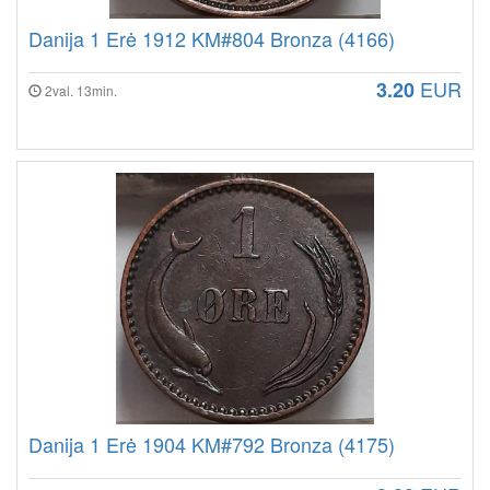
Danija 1 Erė 1912 KM#804 Bronza (4166)
EUR
3.20
2val. 13min.
Danija 1 Erė 1904 KM#792 Bronza (4175)