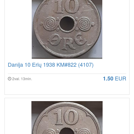
Danija 10 Erių 1938 KM#822 (4107)
EUR
1.50
2val. 13min.