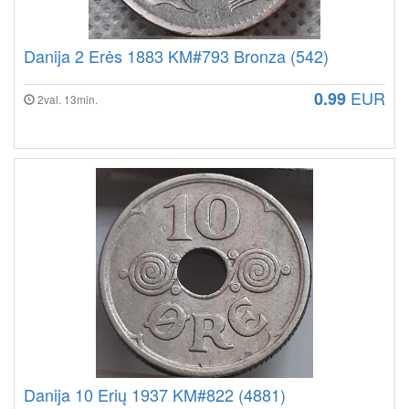
Danija 2 Erės 1883 KM#793 Bronza (542)
EUR
0.99
2val. 13min.
Danija 10 Erių 1937 KM#822 (4881)