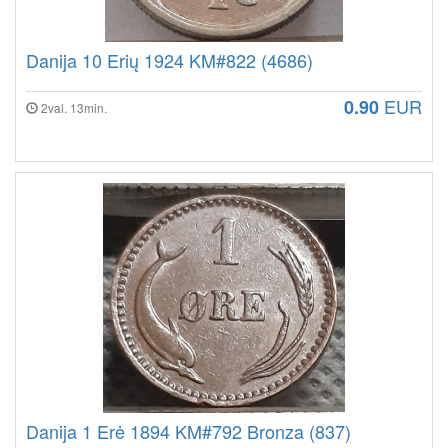
Danija 10 Erių 1924 KM#822 (4686)
EUR
0.90
2val. 13min.
Danija 1 Erė 1894 KM#792 Bronza (837)