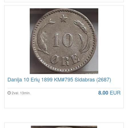
Danija 10 Erių 1899 KM#795 Sidabras (2687)
EUR
8.00
2val. 13min.