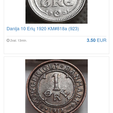
Danija 10 Erių 1920 KM#818a (923)
EUR
3.50
2val. 13min.