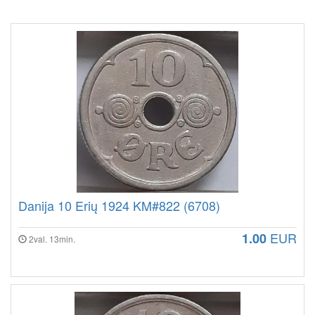
Danija 10 Erių 1924 KM#822 (6708)
EUR
1.00
2val. 13min.