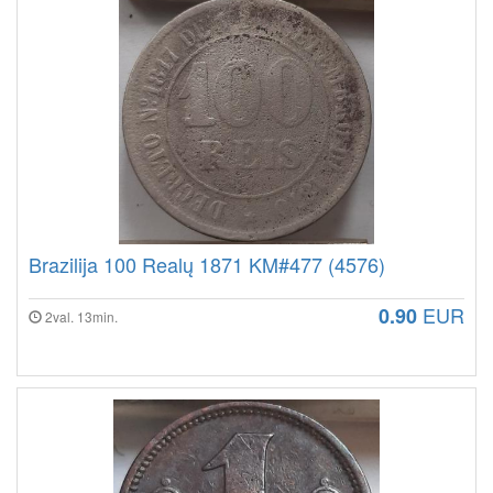
Brazilija 100 Realų 1871 KM#477 (4576)
EUR
0.90
2val. 13min.