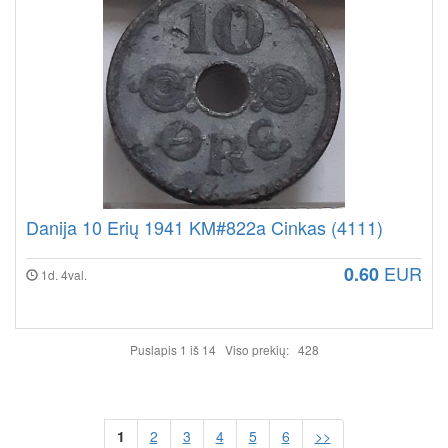
Danija 10 Erių 1941 KM#822a Cinkas (4111)
EUR
0.60
1d. 4val.
Puslapis 1 iš 14 Viso prekių: 428
1
2
3
4
5
6
>>