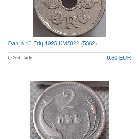
Danija 10 Erių 1925 KM#822 (5362)
EUR
0.80
2val. 13min.