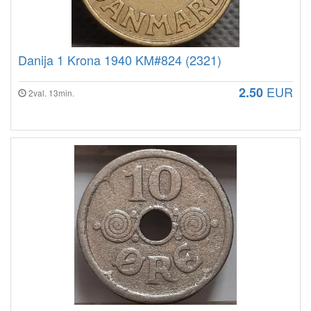
Danija 1 Krona 1940 KM#824 (2321)
EUR
2.50
2val. 13min.