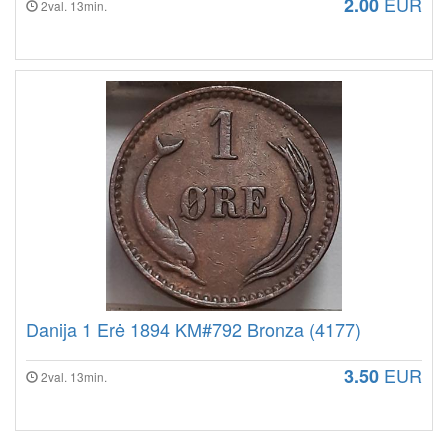
EUR
2.00
2val. 13min.
Danija 1 Erė 1894 KM#792 Bronza (4177)
EUR
3.50
2val. 13min.