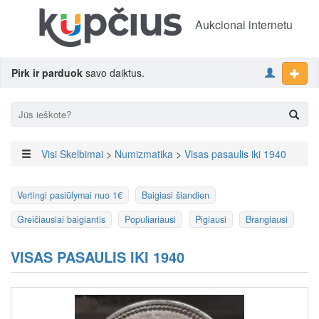
Aukcionai internetu
Pirk ir parduok
savo daiktus.
Visi Skelbimai
>
Numizmatika
>
Visas pasaulis iki 1940
Vertingi pasiūlymai nuo 1€
Baigiasi šiandien
Greičiausiai baigiantis
Populiariausi
Pigiausi
Brangiausi
VISAS PASAULIS IKI 1940