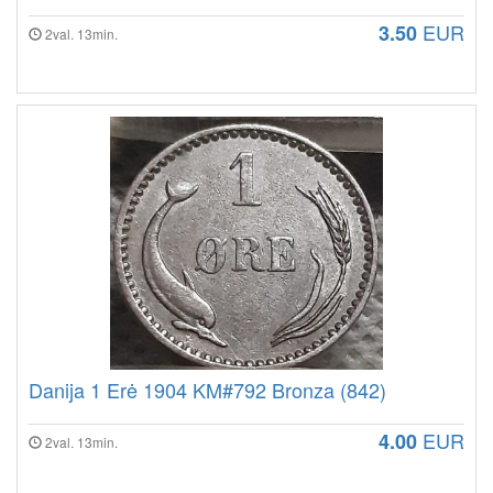
EUR
3.50
2val. 13min.
Danija 1 Erė 1904 KM#792 Bronza (842)
EUR
4.00
2val. 13min.