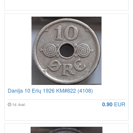
Danija 10 Erių 1926 KM#822 (4108)
EUR
0.90
1d. 4val.