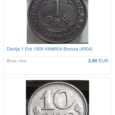
Danija 1 Erė 1909 KM#804 Bronza (4504)
EUR
2.90
2val. 13min.