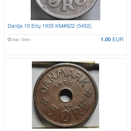
Danija 10 Erių 1935 KM#822 (5452)
EUR
1.00
2val. 13min.