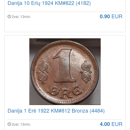
Danija 10 Erių 1924 KM#822 (4182)
EUR
0.90
2val. 13min.
Danija 1 Erė 1922 KM#812 Bronza (4484)
EUR
4.00
2val. 13min.